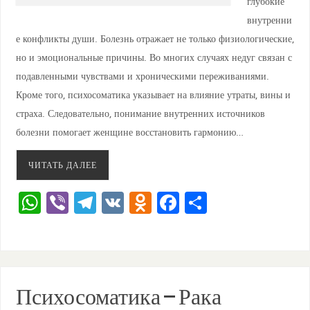
глубокие
внутренни
е конфликты души. Болезнь отражает не только физиологические,
но и эмоциональные причины. Во многих случаях недуг связан с
подавленными чувствами и хроническими переживаниями.
Кроме того, психосоматика указывает на влияние утраты, вины и
страха. Следовательно, понимание внутренних источников
болезни помогает женщине восстановить гармонию…
ЧИТАТЬ ДАЛЕЕ
W
Vi
T
V
O
F
О
h
b
el
K
d
a
тп
at
er
e
n
c
ра
s
gr
o
e
ви
A
a
kl
b
ть
Психосоматика – Рака