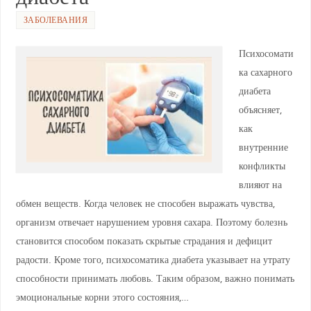
p
ss
o
ni
k
ЗАБОЛЕВАНИЯ
ki
Психосомати
ка сахарного
диабета
объясняет,
как
внутренние
конфликты
влияют на
обмен веществ. Когда человек не способен выражать чувства,
организм отвечает нарушением уровня сахара. Поэтому болезнь
становится способом показать скрытые страдания и дефицит
радости. Кроме того, психосоматика диабета указывает на утрату
способности принимать любовь. Таким образом, важно понимать
эмоциональные корни этого состояния,…