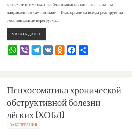
контексте психосоматика бластомикоза становится важным
направлением самопознания. Ведь организм всегда реагирует на
эмоциональные перегрузки…
ЧИТАТЬ ДАЛЕЕ
W
Vi
T
V
O
F
О
h
b
el
K
d
a
тп
at
er
e
n
c
ра
s
gr
o
e
ви
A
a
kl
b
ть
Психосоматика хронической
p
m
a
o
обструктивной болезни
p
ss
o
лёгких (ХОБЛ)
ni
k
ki
ЗАБОЛЕВАНИЯ