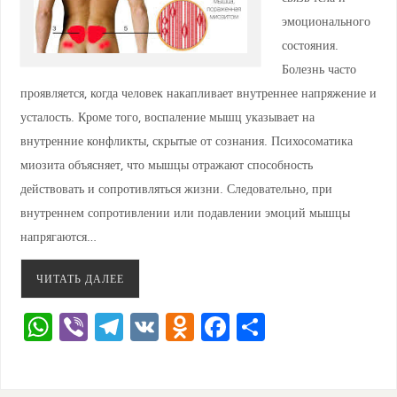
эмоционального
состояния.
Болезнь часто
проявляется, когда человек накапливает внутреннее напряжение и
усталость. Кроме того, воспаление мышц указывает на
внутренние конфликты, скрытые от сознания. Психосоматика
миозита объясняет, что мышцы отражают способность
действовать и сопротивляться жизни. Следовательно, при
внутреннем сопротивлении или подавлении эмоций мышцы
напрягаются…
ЧИТАТЬ ДАЛЕЕ
W
Vi
T
V
O
F
О
h
b
el
K
d
a
тп
at
er
e
n
c
ра