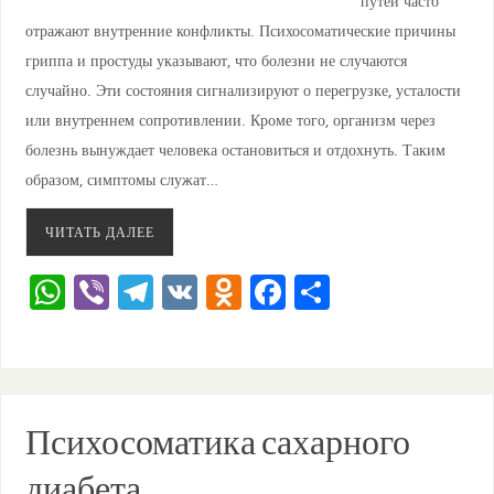
путей часто
отражают внутренние конфликты. Психосоматические причины
гриппа и простуды указывают, что болезни не случаются
случайно. Эти состояния сигнализируют о перегрузке, усталости
или внутреннем сопротивлении. Кроме того, организм через
болезнь вынуждает человека остановиться и отдохнуть. Таким
образом, симптомы служат…
ЧИТАТЬ ДАЛЕЕ
W
Vi
T
V
O
F
О
h
b
el
K
d
a
тп
at
er
e
n
c
ра
s
gr
o
e
ви
A
a
kl
b
ть
Психосоматика сахарного
p
m
a
o
диабета