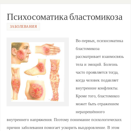
s
gr
o
e
ви
A
a
kl
b
ть
Психосоматика бластомикоза
p
m
a
o
ЗАБОЛЕВАНИЯ
p
ss
o
ni
k
Во-первых, психосоматика
ki
бластомикоза
рассматривает взаимосвязь
тела и эмоций. Болезнь
часто проявляется тогда,
когда человек подавляет
внутренние конфликты.
Кроме того, бластомикоз
может быть отражением
неразрешённого
внутреннего напряжения. Поэтому понимание психологических
причин заболевания помогает ускорить выздоровление. В этом