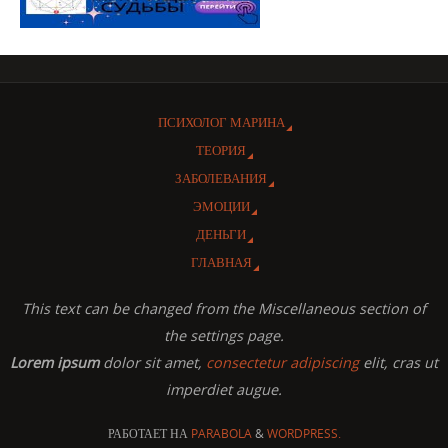
ПСИХОЛОГ МАРИНА
ТЕОРИЯ
ЗАБОЛЕВАНИЯ
ЭМОЦИИ
ДЕНЬГИ
ГЛАВНАЯ
This text can be changed from the Miscellaneous section of
the settings page.
Lorem ipsum
dolor sit amet,
consectetur adipiscing
elit, cras ut
imperdiet augue.
РАБОТАЕТ НА
PARABOLA
&
WORDPRESS.