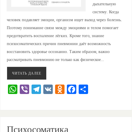
дыхательную
систему. Когда
человек подавляет эмоции, организм ищет выход через болезнь.
Поэтому понимание связи между эмоциями и телом помогает
предотвратить воспаление лёгких. Кроме того, знание
психосоматических причин пневмонии даёт возможность
восстановить здоровье осознанно. Таким образом, важно
рассматривать пневмонию не только как физическое…
ЧИТАТЬ ДАЛЕЕ
W
Vi
T
V
O
F
О
h
b
el
K
d
a
тп
at
er
e
n
c
ра
s
gr
o
e
ви
A
a
kl
b
ть
Психосоматика