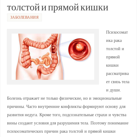
p
m
a
o
толстой и прямой кишки
p
ss
o
ni
k
ЗАБОЛЕВАНИЯ
ki
Психосомат
ика рака
толстой и
прямой
кишки
рассматрива
ет связь тела
и души.
Болезнь отражает не только физические, но и эмоциональные
причины. Часто внутренние конфликты формируют основу для
развития недуга. Кроме того, подсознательные страхи и чувства
вины создают условия для разрушения тела. Поэтому понимание
психосоматических причин рака толстой и прямой кишки