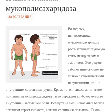
p
m
a
o
мукополисахаридоза
p
ss
o
ni
k
ЗАБОЛЕВАНИЯ
ki
Во-первых,
психосоматика
мукополисахаридоза
рассматривает глубокую
связь между телом и
эмоциями. Это редкое
заболевание связано не
только с генетическими
нарушениями, но и с
внутренним состоянием души. Кроме того, психосоматические
причины мукополисахаридоза часто отражают глубокое чувство
внутренней застывшей боли. Вследствие эмоциональных блоков
организм теряет гибкость, а ткани словно «застывают». Таким