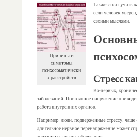
Также стоит учитыва
если человек уверен,
своими мыслями.
Основн
психосо
Причины и
симптомы
психосоматически
Стресс к
х расстройств
Во-первых, хрониче
заболеваний. Постоянное напряжение приводит
работа внутренних органов.
Например, люди, подверженные стрессу, чаще 
длительное нервное перенапряжение может спр
аритмию и другие заболевания.