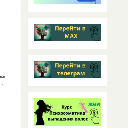
ими
ме