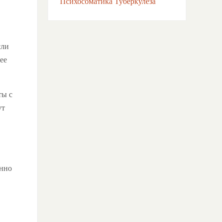
Психосоматика Туберкулёза
сли
ее
ты с
ут
янно