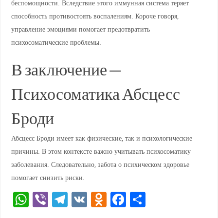
беспомощности. Вследствие этого иммунная система теряет
способность противостоять воспалениям. Короче говоря,
управление эмоциями помогает предотвратить
психосоматические проблемы.
В заключение —
Психосоматика Абсцесс
Броди
Абсцесс Броди имеет как физические, так и психологические
причины. В этом контексте важно учитывать психосоматику
заболевания. Следовательно, забота о психическом здоровье
помогает снизить риски.
W
Vi
T
V
O
F
О
h
b
el
K
d
a
тп