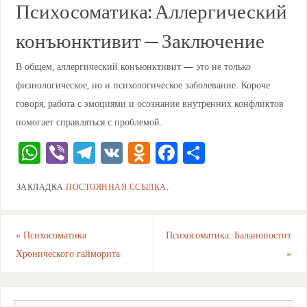
Психосоматика: Аллергический
конъюнктивит — Заключение
В общем, аллергический конъюнктивит — это не только
физиологическое, но и психологическое заболевание. Короче
говоря, работа с эмоциями и осознание внутренних конфликтов
помогает справляться с проблемой.
W
Vi
T
V
O
F
О
h
b
el
K
d
a
тп
ЗАКЛАДКА
ПОСТОЯННАЯ ССЫЛКА
.
at
er
e
n
c
ра
s
gr
o
e
ви
A
a
kl
b
ть
«
Психосоматика
Психосоматика: Баланопостит
Хронического гайморита
»
p
m
a
o
p
ss
o
ni
k