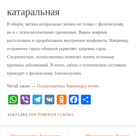
катаральная
В общем, ангина катаральная связана не только с физическими,
но и с психологическими причинами. Важно вовремя
распознавать и прорабатывать внутренние конфликты. Например,
устранение страха общения укрепляет здоровье горла.
Следовательно, психосоматика помогает понять истинные
причины заболеваний. В итоге, забота о психическом состоянии
приводит к физическому благополучию.
Читай также —
Психосоматика Амилоидоз почек
W
Vi
T
V
O
F
О
h
b
el
K
d
a
тп
ЗАКЛАДКА
ПОСТОЯННАЯ ССЫЛКА
.
at
er
e
n
c
ра
s
gr
o
e
ви
«
Психосоматика Амилоидоз
Психосоматика Ангина