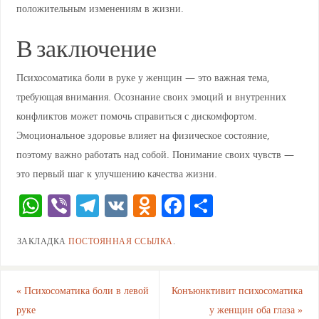
положительным изменениям в жизни.
В заключение
Психосоматика боли в руке у женщин — это важная тема,
требующая внимания. Осознание своих эмоций и внутренних
конфликтов может помочь справиться с дискомфортом.
Эмоциональное здоровье влияет на физическое состояние,
поэтому важно работать над собой. Понимание своих чувств —
это первый шаг к улучшению качества жизни.
W
Vi
T
V
O
F
О
h
b
el
K
d
a
тп
ЗАКЛАДКА
ПОСТОЯННАЯ ССЫЛКА
.
at
er
e
n
c
ра
s
gr
o
e
ви
A
a
kl
b
ть
«
Психосоматика боли в левой
Конъюнктивит психосоматика
руке
у женщин оба глаза
»