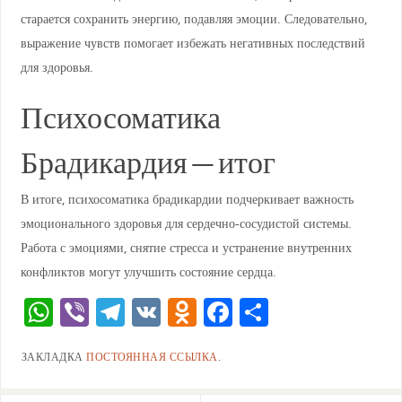
старается сохранить энергию, подавляя эмоции. Следовательно,
выражение чувств помогает избежать негативных последствий
для здоровья.
Психосоматика
Брадикардия — итог
В итоге, психосоматика брадикардии подчеркивает важность
эмоционального здоровья для сердечно-сосудистой системы.
Работа с эмоциями, снятие стресса и устранение внутренних
конфликтов могут улучшить состояние сердца.
W
Vi
T
V
O
F
О
h
b
el
K
d
a
тп
ЗАКЛАДКА
ПОСТОЯННАЯ ССЫЛКА
.
at
er
e
n
c
ра
s
gr
o
e
ви