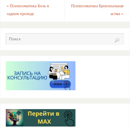
A
a
kl
b
ть
«
Психосоматика Боль в
Психосоматика Бронхиальная
заднем проходе
астма
»
p
m
a
o
p
ss
o
ni
k
ki