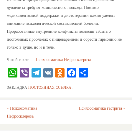
дуоденита требуют комплексного подхода. Помимо
медикаментозной поддержки и диетотерапии важно уделять
внимание психологической составляющей болезни.
Проработанные внутренние конфликты позволят забыть о
постоянных проблемах с пищеварением и обрести гармонию не
только в душе, но и в теле.
Читай также —
Психосоматика Нефросклероза
W
Vi
T
V
O
F
О
h
b
el
K
d
a
тп
ЗАКЛАДКА
ПОСТОЯННАЯ ССЫЛКА
.
at
er
e
n
c
ра
s
gr
o
e
ви
A
a
kl
b
ть
«
Психосоматика
Психосоматика гастрита
»
Нефросклероза
p
m
a
o
p
ss
o