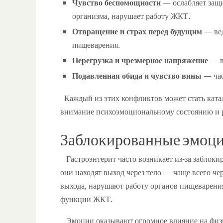
Чувство беспомощности
— ослабляет защ
организма, нарушает работу ЖКТ.
Отвращение и страх перед будущим
— вед
пищеварения.
Перегрузка и чрезмерное напряжение
— в
Подавленная обида и чувство вины
— час
Каждый из этих конфликтов может стать катал
внимание психоэмоциональному состоянию и р
Заблокированные эмоц
Гастроэнтерит часто возникает из-за заблоки
они находят выход через тело — чаще всего че
выхода, нарушают работу органов пищеварени
функции ЖКТ.
Эмоции оказывают огромное влияние на физи