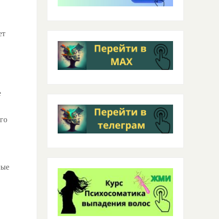
ет
е
го
ные