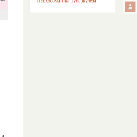
Психосоматика Туберкулёза
 и