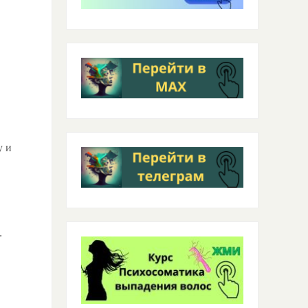
у и
.