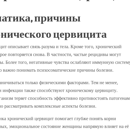
матика, причины
онического цервицита
ит описывает связь разума и тела. Кроме того, хронический
рое повторяется снова. В частности, частые рецидивы могут
ы. Более того, негативные чувства ослабляют иммунную систем
ю важно понимать психосоматические причины болезни.
аничиваться только физическими факторами. Тем не менее,
и инфекции также способствуют хроническому цервициту.
ганизм теряет способность эффективно противостоять патогенам
но рассматривать комплексные аспекты болезни.
тика хронический цервицит помогает глубже понять корни
орых, эмоциональное состояние женщины напрямую влияет на её