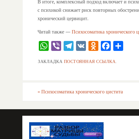
В итоге, комплексный подход включает и пси
с психикой снижает риск повторных обострени
хронический цервицит.
Читай также —
Психосоматика хронического ц
W
Vi
T
V
O
F
О
h
b
el
K
d
a
тп
ЗАКЛАДКА
ПОСТОЯННАЯ ССЫЛКА
.
at
er
e
n
c
ра
s
gr
o
e
ви
A
a
kl
b
ть
«
Психосоматика хронического цистита
p
m
a
o
p
ss
o
ni
k
ki