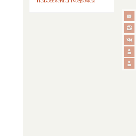
е
Психосоматика Туберкулёза
ы