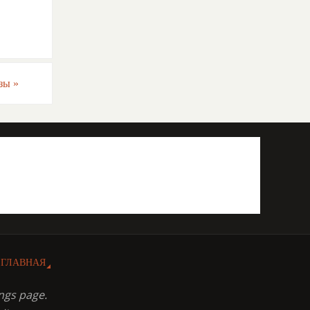
езы
»
ГЛАВНАЯ
ngs page.