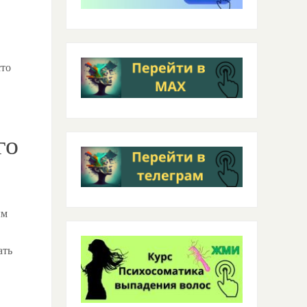
сто
го
ым
ать