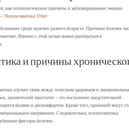
те, как психологические причины и заблокированные эмоции
 —
Психосоматика: Отит
болевание среди мужчин разного возраста. Причины болезни ча
соматике. Именно с этой целью важно разобраться в
а.
атика и причины хроническо
матика изучает связь между телесным здоровьем и эмоциональн
ых, хронический простатит – это воспаление предстательной
ющееся болями и дискомфортом. Кроме того, причиной могут ст
 эмоциональное напряжение. Следовательно, психосоматика
лубинные факторы болезни.