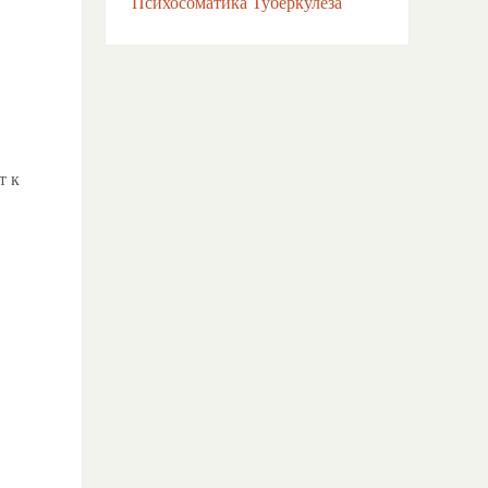
Психосоматика Туберкулёза
т к