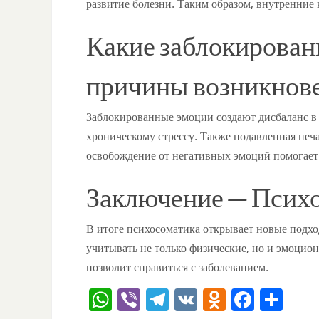
развитие болезни. Таким образом, внутренни
Какие заблокирован
причины возникнове
Заблокированные эмоции создают дисбаланс в
хроническому стрессу. Также подавленная печ
освобождение от негативных эмоций помогает 
Заключение — Психо
В итоге психосоматика открывает новые подхо
учитывать не только физические, но и эмоцио
позволит справиться с заболеванием.
W
Vi
T
V
O
F
О