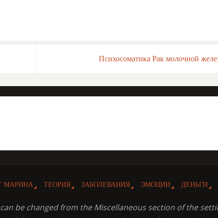
Психосоматика Рак молочной жел
Г МАРИНА
ТЕОРИЯ
ЗАБОЛЕВАНИЯ
ЭМОЦИИ
ДЕНЬГИ
t can be changed from the Miscellaneous section of the setti