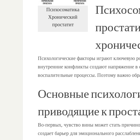
Психосо
Психосоматика
Хронический
простатит
простат
хроничес
Психологические факторы играют ключевую ро
внутренние конфликты создают напряжение в о
воспалительные процессы. Поэтому важно обра
Основные психолог
приводящие к прост
Во-первых, чувство вины может стать причино
создает барьер для эмоционального расслабле