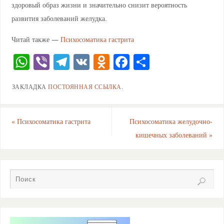
здоровый образ жизни и значительно снизит вероятность
развития заболеваний желудка.
Читай также —
Психосоматика гастрита
W
Vi
T
V
O
F
О
h
b
el
K
d
a
тп
ЗАКЛАДКА
ПОСТОЯННАЯ ССЫЛКА
.
at
er
e
n
c
ра
s
gr
o
e
ви
A
a
kl
b
ть
«
Психосоматика гастрита
Психосоматика желудочно-
кишечных заболеваний
»
p
m
a
o
p
ss
o
ni
k
ki