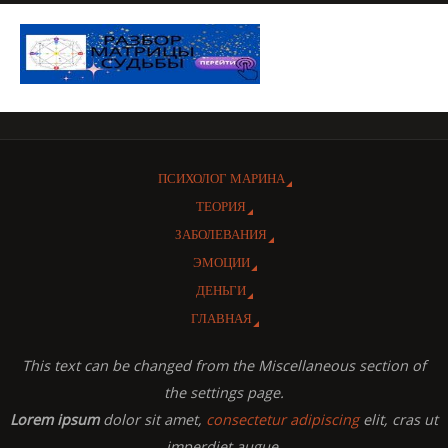
ПСИХОЛОГ МАРИНА
ТЕОРИЯ
ЗАБОЛЕВАНИЯ
ЭМОЦИИ
ДЕНЬГИ
ГЛАВНАЯ
This text can be changed from the Miscellaneous section of
the settings page.
Lorem ipsum
dolor sit amet,
consectetur adipiscing
elit, cras ut
imperdiet augue.