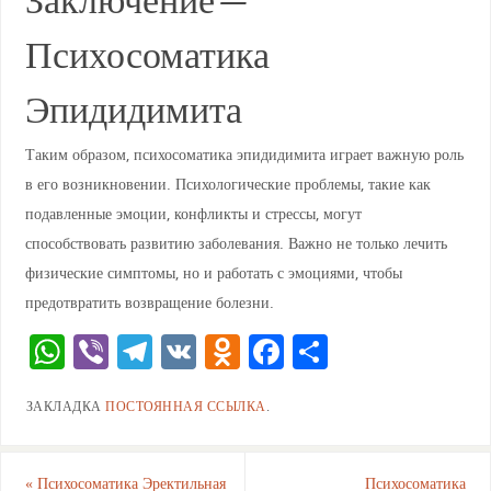
Заключение —
Психосоматика
Эпидидимита
Таким образом, психосоматика эпидидимита играет важную роль
в его возникновении. Психологические проблемы, такие как
подавленные эмоции, конфликты и стрессы, могут
способствовать развитию заболевания. Важно не только лечить
физические симптомы, но и работать с эмоциями, чтобы
предотвратить возвращение болезни.
W
Vi
T
V
O
F
О
h
b
el
K
d
a
тп
ЗАКЛАДКА
ПОСТОЯННАЯ ССЫЛКА
.
at
er
e
n
c
ра
s
gr
o
e
ви
«
Психосоматика Эректильная
Психосоматика