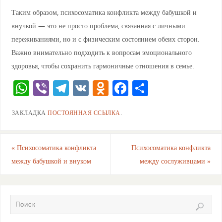
Таким образом, психосоматика конфликта между бабушкой и
внучкой — это не просто проблема, связанная с личными
переживаниями, но и с физическим состоянием обеих сторон.
Важно внимательно подходить к вопросам эмоционального
здоровья, чтобы сохранить гармоничные отношения в семье.
W
Vi
T
V
O
F
О
h
b
el
K
d
a
тп
ЗАКЛАДКА
ПОСТОЯННАЯ ССЫЛКА
.
at
er
e
n
c
ра
s
gr
o
e
ви
A
a
kl
b
ть
«
Психосоматика конфликта
Психосоматика конфликта
между бабушкой и внуком
между сослуживцами
»
p
m
a
o
p
ss
o
ni
k
ki