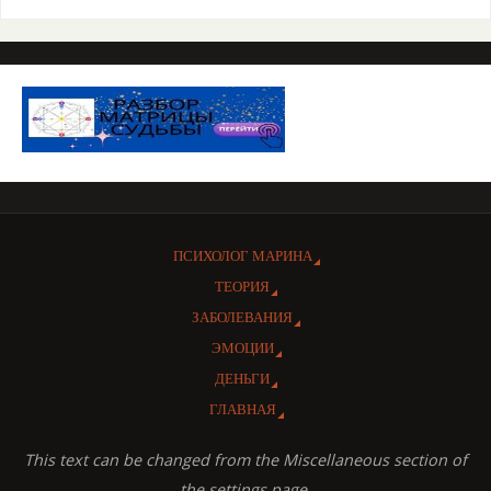
ПСИХОЛОГ МАРИНА
ТЕОРИЯ
ЗАБОЛЕВАНИЯ
ЭМОЦИИ
ДЕНЬГИ
ГЛАВНАЯ
This text can be changed from the Miscellaneous section of
the settings page.