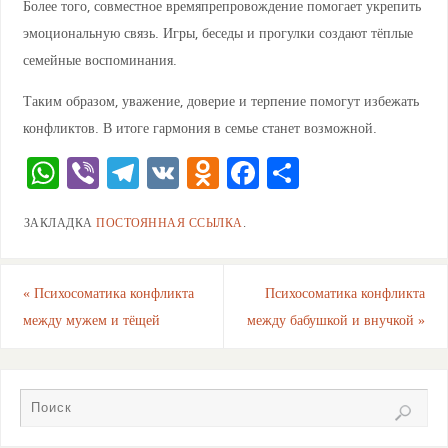
Более того, совместное времяпрепровождение помогает укрепить
эмоциональную связь. Игры, беседы и прогулки создают тёплые
семейные воспоминания.
Таким образом, уважение, доверие и терпение помогут избежать
конфликтов. В итоге гармония в семье станет возможной.
W
Vi
T
V
O
F
О
h
b
el
K
d
a
тп
ЗАКЛАДКА
ПОСТОЯННАЯ ССЫЛКА
.
at
er
e
n
c
ра
s
gr
o
e
ви
A
a
kl
b
ть
«
Психосоматика конфликта
Психосоматика конфликта
между мужем и тёщей
между бабушкой и внучкой
»
p
m
a
o
p
ss
o
ni
k
ki