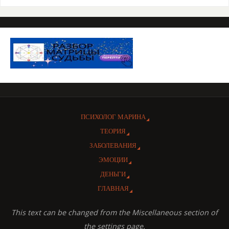
ПСИХОЛОГ МАРИНА
ТЕОРИЯ
ЗАБОЛЕВАНИЯ
ЭМОЦИИ
ДЕНЬГИ
ГЛАВНАЯ
This text can be changed from the Miscellaneous section of
the settings page.