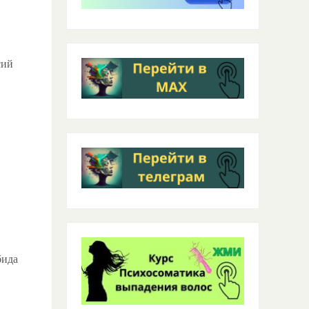
сий
бида