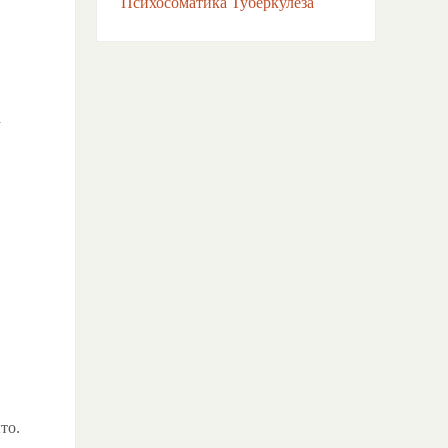
Психосоматика Туберкулёза
а
то.