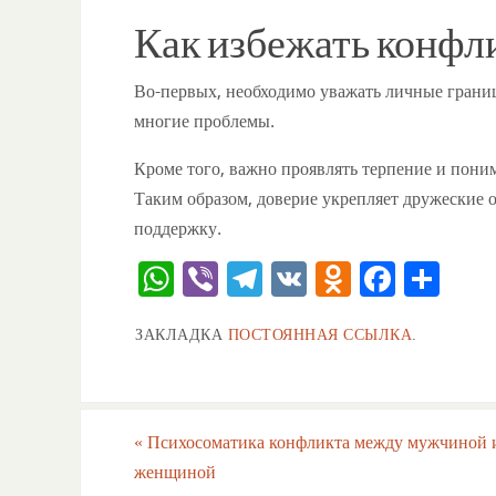
Как избежать конфл
Во-первых, необходимо уважать личные границ
многие проблемы.
Кроме того, важно проявлять терпение и пони
Таким образом, доверие укрепляет дружеские 
поддержку.
W
Vi
T
V
O
F
О
h
b
el
K
d
a
тп
ЗАКЛАДКА
ПОСТОЯННАЯ ССЫЛКА
.
at
er
e
n
c
ра
s
gr
o
e
ви
A
a
kl
b
ть
«
Психосоматика конфликта между мужчиной 
p
m
a
o
женщиной
p
ss
o