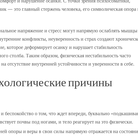
комфорт и нарушение осанки. С точки зрения психосоматики,
ик — это главный стержень человека, его символическая опора 
льное напряжение и стресс могут напрямую ослаблять мышцы
утренние конфликты, неуверенность и страх создают хроническ
е, которое деформирует осанку и нарушает стабильность
ого столба. Таким образом, физическая нестабильность часто
 на отсутствие внутренней устойчивости и уверенности в себе.
хологические причины
 и беспокойство о том, что ждет впереди, буквально «подкашив
ствует почвы под ногами, и тело реагирует на это физически.
ней опоры и веры в свои силы напрямую отражается на состоян