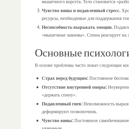
мышечного корсета. Тело становится «разб
Чувство вины и подавленный стресс.
Хро
ресурсы, необходимые для поддержания тон
Неспособность выражать эмоции.
Подавле
«мышечные зажимы». Спина реагирует на э
Основные психолог
В основе проблемы часто лежат следующие ко
Страх перед будущим:
Постоянное беспоко
Отсутствие внутренней опоры:
Неуверенно
«держать спину».
Подавленный гнев:
Невозможность вырази
деформируют позвоночник.
Чувство вины:
Постоянное самобичевание 
уязвимым.