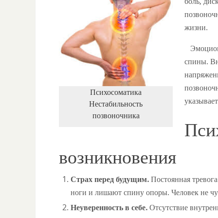
боль, дис
позвоночн
жизни.
Эмоциона
спины. Вн
напряжени
позвоночн
Психосоматика
указывает
Нестабильность
позвоночника
Пси
возникновения
Страх перед будущим.
Постоянная тревога
ноги и лишают спину опоры. Человек не чув
Неуверенность в себе.
Отсутствие внутрен