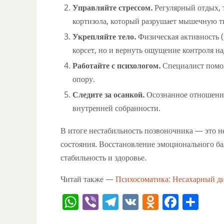
Управляйте стрессом.
Регулярный отдых, 
кортизола, который разрушает мышечную т
Укрепляйте тело.
Физическая активность (
корсет, но и вернуть ощущение контроля на
Работайте с психологом.
Специалист помож
опору.
Следите за осанкой.
Осознанное отношение
внутренней собранности.
В итоге нестабильность позвоночника — это н
состояния. Восстановление эмоционального ба
стабильность и здоровье.
Читай также —
Психосоматика: Несахарный д
W
Vi
T
V
O
F
О
h
b
el
K
d
a
тп