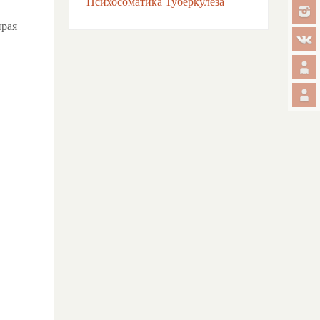
Психосоматика Туберкулёза
ирая