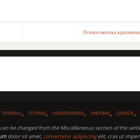
Психосоматика крапивн
Г МАРИНА
ТЕОРИЯ
ЗАБОЛЕВАНИЯ
ЭМОЦИИ
ДЕНЬГИ
t can be changed from the Miscellaneous section of the setti
sum
dolor sit amet,
consectetur adipiscing
elit, cras ut imper