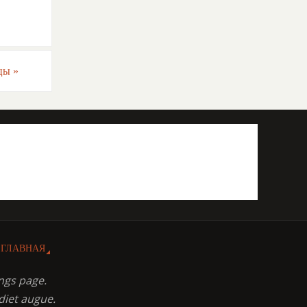
ицы
»
ГЛАВНАЯ
ngs page.
diet augue.