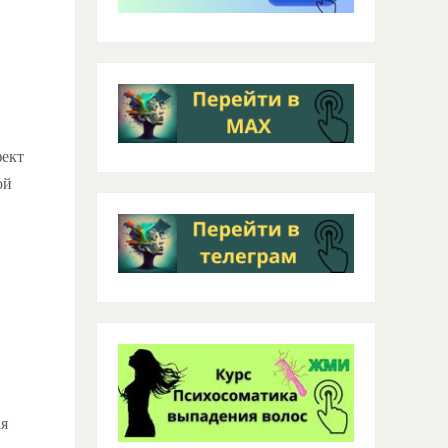
фект
ой
,
ая