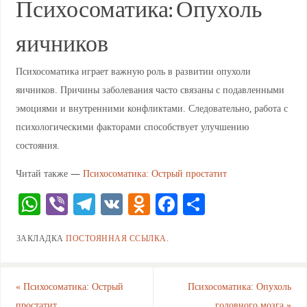
Психосоматика: Опухоль
яичников
Психосоматика играет важную роль в развитии опухоли
яичников. Причины заболевания часто связаны с подавленными
эмоциями и внутренними конфликтами. Следовательно, работа с
психологическими факторами способствует улучшению
состояния.
Читай также —
Психосоматика: Острый простатит
W
Vi
T
V
O
F
О
h
b
el
K
d
a
тп
ЗАКЛАДКА
ПОСТОЯННАЯ ССЫЛКА
.
at
er
e
n
c
ра
s
gr
o
e
ви
A
a
kl
b
ть
«
Психосоматика: Острый
Психосоматика: Опухоль
простатит
головного мозга
»