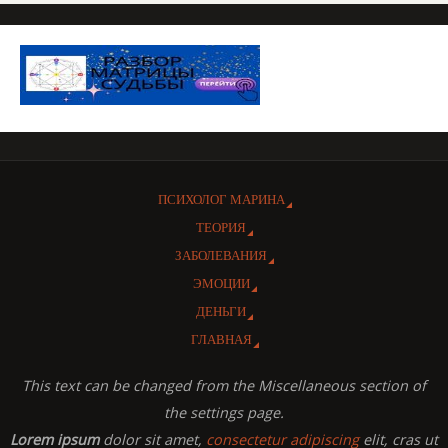
ПСИХОЛОГ МАРИНА
ТЕОРИЯ
ЗАБОЛЕВАНИЯ
ЭМОЦИИ
ДЕНЬГИ
ГЛАВНАЯ
This text can be changed from the Miscellaneous section of
the settings page.
Lorem ipsum
dolor sit amet,
consectetur adipiscing
elit, cras ut