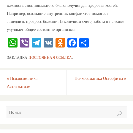
важность эмоционального благополучия для здоровья костей.
Например, осознание внутренних конфликтов помогает
замедлить прогресс болезни. В конечном счете, забота о психике
улучшает общее состояние организма.
W
Vi
T
V
O
F
О
h
b
el
K
d
a
тп
ЗАКЛАДКА
ПОСТОЯННАЯ ССЫЛКА
.
at
er
e
n
c
ра
s
gr
o
e
ви
A
a
kl
b
ть
«
Психосоматика
Психосоматика Остеофиты
»
Астигматизм
p
m
a
o
p
ss
o
ni
k
ki