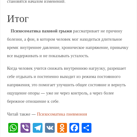
становятся началом изменений.
Итог
Психосоматика паховой грыжи
рассматривает не причину
болезни, а фон, в котором человек мог находиться длительное
время: внутреннее давление, хроническое напряжение, привычку
все выдерживать и не показывать усталость.
Когда человек учится снижать внутреннюю нагрузку, разрешает
себе отдыхать и постепенно выходит из режима постоянного
напряжения, это помогает улучшить общее состояние и вернуть
ощущение опоры — уже не через контроль, а через более
бережное отношение к себе.
Читай также —
Психосоматика пневмония
W
Vi
T
V
O
F
О