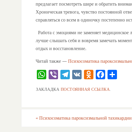
предлагает посмотреть шире и обратить внима
Хроническая тревога, чувство постоянной отв
справляться со всем в одиночку постепенно и
Работа с эмоциями не заменяет медицинское л
лучше слышать себя и вовремя замечать момент
отдых и восстановление.
Читай также —
Психосоматика пароксизмальн
W
Vi
T
V
O
F
О
h
b
el
K
d
a
тп
ЗАКЛАДКА
ПОСТОЯННАЯ ССЫЛКА
.
at
er
e
n
c
ра
s
gr
o
e
ви
A
a
kl
b
ть
«
Психосоматика пароксизмальной тахикардии
p
m
a
o
p
ss
o