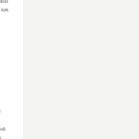
овой
 как
е
рой
в