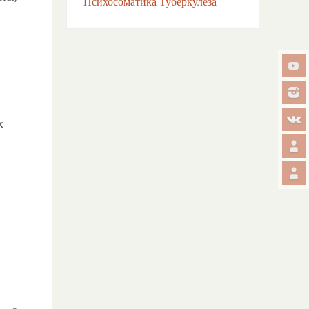
Психосоматика Туберкулёза
х