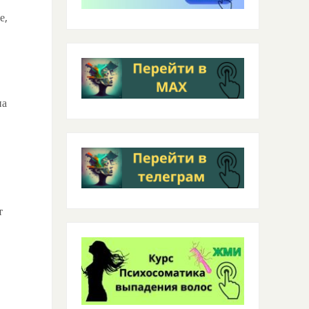
е,
на
т