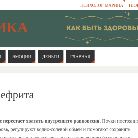
ПСИХОЛОГ МАРИНА
ТЕО
ИКА
Я
ЭМОЦИИ
ДЕНЬГИ
ГЛАВНАЯ
нефрита
перестает хватать внутреннего равновесия.
Почки постоянн
овь, регулируют водно-солевой обмен и помогают сохранять
ике этот орган нередко связывают с ощущением безопасности,