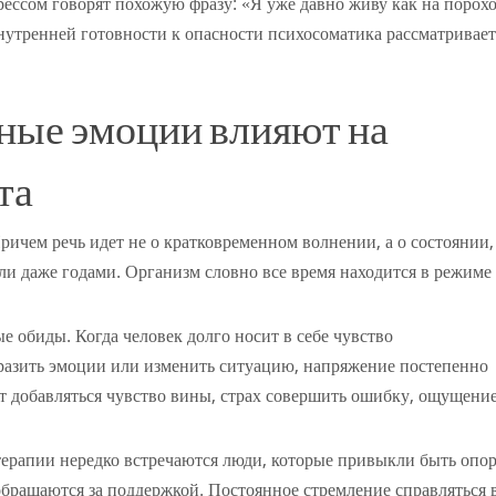
рессом говорят похожую фразу: «Я уже давно живу как на порох
утренней готовности к опасности психосоматика рассматривает
ные эмоции влияют на
та
ричем речь идет не о кратковременном волнении, а о состоянии,
ли даже годами. Организм словно все время находится в режиме
 обиды. Когда человек долго носит в себе чувство
ыразить эмоции или изменить ситуацию, напряжение постепенно
ут добавляться чувство вины, страх совершить ошибку, ощущени
терапии нередко встречаются люди, которые привыкли быть опо
обращаются за поддержкой. Постоянное стремление справляться 