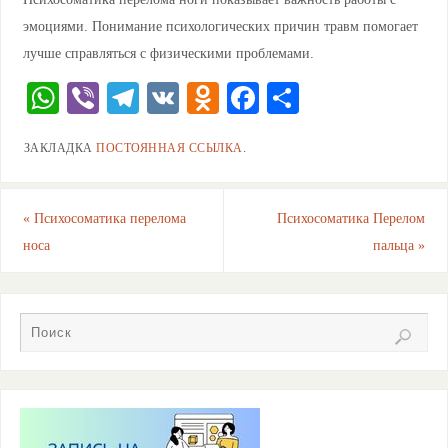
эмоциями. Понимание психологических причин травм помогает
лучше справляться с физическими проблемами.
W
Vi
T
V
O
F
О
h
b
el
K
d
a
тп
ЗАКЛАДКА
ПОСТОЯННАЯ ССЫЛКА
.
at
er
e
n
c
ра
s
gr
o
e
ви
A
a
kl
b
ть
«
Психосоматика перелома
Психосоматика Перелом
носа
пальца
»
p
m
a
o
p
ss
o
ni
k
ki