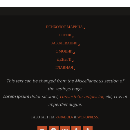
ПСИХОЛОГ МАРИНА
ТЕОРИЯ
ЗАБОЛЕВАНИЯ
ЭМОЦИИ
ДЕНЬГИ
ГЛАВНАЯ
This text can be changed from the Miscellaneous section of
the settings page.
Lorem ipsum
dolor sit amet,
consectetur adipiscing
elit, cras ut
imperdiet augue.
РАБОТАЕТ НА
PARABOLA
&
WORDPRESS.