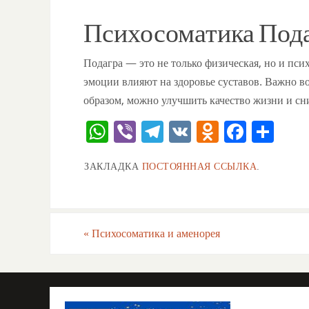
Психосоматика Пода
Подагра — это не только физическая, но и пс
эмоции влияют на здоровье суставов. Важно в
образом, можно улучшить качество жизни и сни
W
Vi
T
V
O
F
О
h
b
el
K
d
a
тп
ЗАКЛАДКА
ПОСТОЯННАЯ ССЫЛКА
.
at
er
e
n
c
ра
s
gr
o
e
ви
A
a
kl
b
ть
«
Психосоматика и аменорея
p
m
a
o
p
ss
o
ni
k
ki