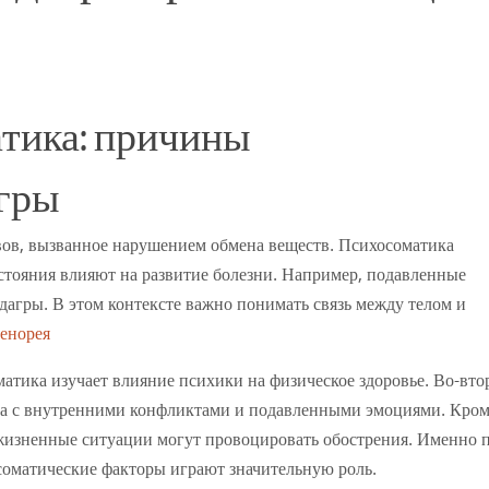
атика: причины
агры
вов, вызванное нарушением обмена веществ. Психосоматика
стояния влияют на развитие болезни. Например, подавленные
дагры. В этом контексте важно понимать связь между телом и
енорея
атика изучает влияние психики на физическое здоровье. Во-вто
ана с внутренними конфликтами и подавленными эмоциями. Кро
жизненные ситуации могут провоцировать обострения. Именно 
соматические факторы играют значительную роль.