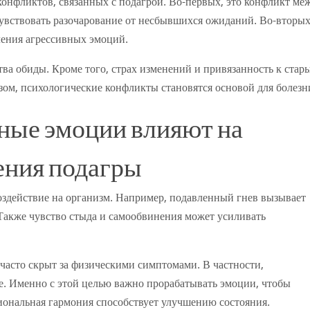
онфликтов, связанных с подагрой. Во-первых, это конфликт ме
увствовать разочарование от несбывшихся ожиданий. Во-вторых
ления агрессивных эмоций.
тва обиды. Кроме того, страх изменений и привязанность к стар
ом, психологические конфликты становятся основой для болезн
ные эмоции влияют на
ения подагры
здействие на организм. Например, подавленный гнев вызывает
 Также чувство стыда и самообвинения может усиливать
 часто скрыт за физическими симптомами. В частности,
. Именно с этой целью важно прорабатывать эмоции, чтобы
иональная гармония способствует улучшению состояния.