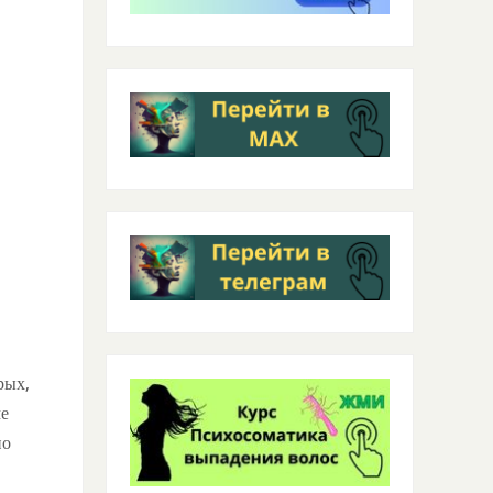
рых,
ме
по