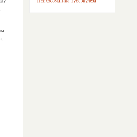
жду
Психосоматика Туберкулёза
,
ым
и.