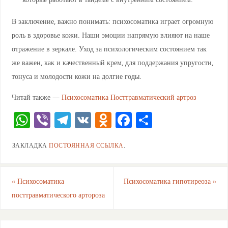
В заключение, важно понимать: психосоматика играет огромную
роль в здоровье кожи. Наши эмоции напрямую влияют на наше
отражение в зеркале. Уход за психологическим состоянием так
же важен, как и качественный крем, для поддержания упругости,
тонуса и молодости кожи на долгие годы.
Читай также —
Психосоматика Посттравматический артроз
W
Vi
T
V
O
F
О
h
b
el
K
d
a
тп
ЗАКЛАДКА
ПОСТОЯННАЯ ССЫЛКА
.
at
er
e
n
c
ра
s
gr
o
e
ви
A
a
kl
b
ть
«
Психосоматика
Психосоматика гипотиреоза
»
посттравматического артороза
p
m
a
o
p
ss
o