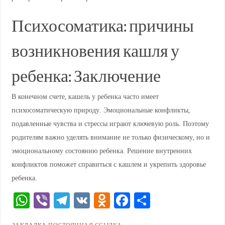
Психосоматика: причины
возникновения кашля у
ребенка: Заключение
В конечном счете, кашель у ребенка часто имеет
психосоматическую природу. Эмоциональные конфликты,
подавленные чувства и стрессы играют ключевую роль. Поэтому
родителям важно уделять внимание не только физическому, но и
эмоциональному состоянию ребенка. Решение внутренних
конфликтов поможет справиться с кашлем и укрепить здоровье
ребенка.
W
Vi
T
V
O
F
О
h
b
el
K
d
a
тп