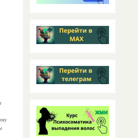
т
ому
ы