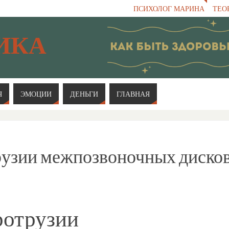
ПСИХОЛОГ МАРИНА
ТЕО
ИКА
Я
ЭМОЦИИ
ДЕНЬГИ
ГЛАВНАЯ
рузии межпозвоночных диско
ротрузии