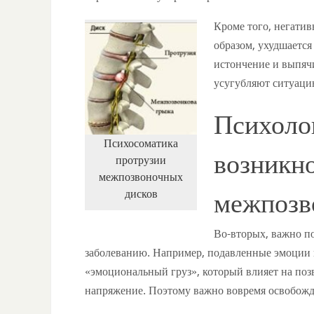
Кроме того, негати
образом, ухудшается
истончение и выпячи
усугубляют ситуацию
Психоло
Психосоматика
возникн
протрузии
межпозвоночных
дисков
межпозв
Во-вторых, важно п
заболеванию. Например, подавленные эмоции 
«эмоциональный груз», который влияет на поз
напряжение. Поэтому важно вовремя освобожда