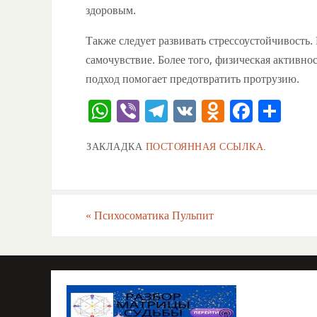
здоровым.
Также следует развивать стрессоустойчивость
самочувствие. Более того, физическая активн
подход помогает предотвратить протрузию.
W
Vi
T
V
O
F
О
h
b
el
K
d
a
тп
ЗАКЛАДКА
ПОСТОЯННАЯ ССЫЛКА
.
at
er
e
n
c
ра
s
gr
o
e
ви
A
a
kl
b
ть
«
Психосоматика Пульпит
p
m
a
o
p
ss
o
ni
k
ki