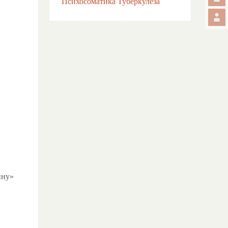
Психосоматика Туберкулёза
ину»