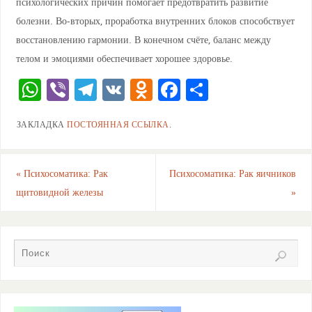
психологических причин помогает предотвратить развитие
болезни. Во-вторых, проработка внутренних блоков способствует
восстановлению гармонии. В конечном счёте, баланс между
телом и эмоциями обеспечивает хорошее здоровье.
W
Vi
T
V
O
F
О
h
b
el
K
d
a
тп
ЗАКЛАДКА
ПОСТОЯННАЯ ССЫЛКА
.
at
er
e
n
c
ра
s
gr
o
e
ви
A
a
kl
b
ть
«
Психосоматика: Рак
Психосоматика: Рак яичников
щитовидной железы
»
p
m
a
o
p
ss
o
ni
k
ki