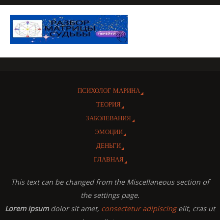
ПСИХОЛОГ МАРИНА
ТЕОРИЯ
ЗАБОЛЕВАНИЯ
ЭМОЦИИ
ДЕНЬГИ
ГЛАВНАЯ
This text can be changed from the Miscellaneous section of
the settings page.
Lorem ipsum
dolor sit amet,
consectetur adipiscing
elit, cras ut