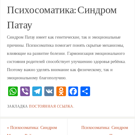
Психосоматика: Синдром
Патау
Синдром Патау имеет как генетические, так и эмоциональные
причины. Психосоматика помогает понять скрытые механизмы,
влияющие на развитие болезни. Гармонизация эмоционального
состояния родителей способствует улучшению здоровья ребёнка.
Поэтому важно уделять внимание как физическому, так и
эмоциональному благополучию.
W
Vi
T
V
O
F
О
h
b
el
K
d
a
тп
ЗАКЛАДКА
ПОСТОЯННАЯ ССЫЛКА
.
at
er
e
n
c
ра
s
gr
o
e
ви
A
a
kl
b
ть
«
Психосоматика: Синдром
Психосоматика: Синдром