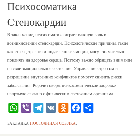
Психосоматика
Стенокардии
В заключение, психосоматика играет важную роль в
возникновении стенокардии. Психологические причины, такие
как стресс, тревога и подавленные эмоции, могут значительно
повлиять на здоровье сердца. Поэтому важно обращать внимание
на свое эмоциональное состояние. Управление стрессом и
разрешение внутренних конфликтов помогут снизить риски
заболевания. Короче говоря, психосоматическое здоровье
напрямую связано с физическим состоянием организма.
W
Vi
T
V
O
F
О
h
b
el
K
d
a
тп
ЗАКЛАДКА
ПОСТОЯННАЯ ССЫЛКА
.
at
er
e
n
c
ра
s
gr
o
e
ви