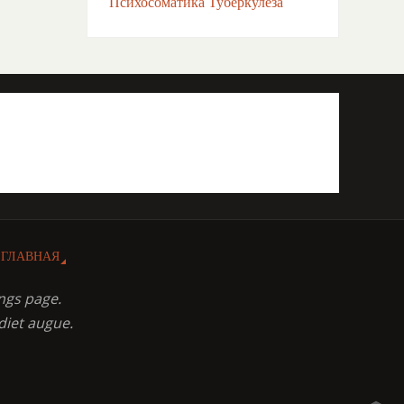
Психосоматика Туберкулёза
ГЛАВНАЯ
ngs page.
diet augue.