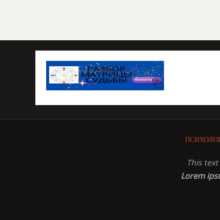
ПСИХОЛО
This tex
Lorem ip