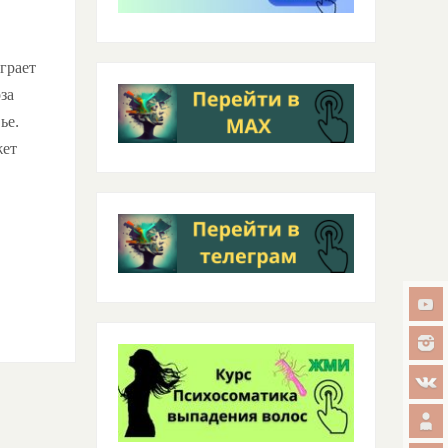
грает
за
ье.
жет