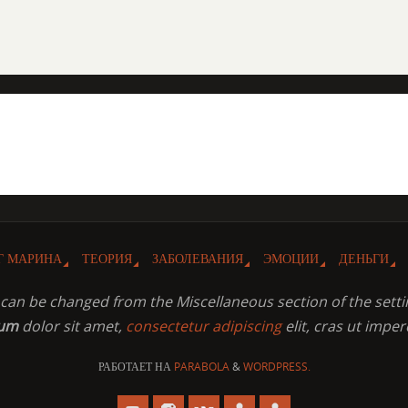
Г МАРИНА
ТЕОРИЯ
ЗАБОЛЕВАНИЯ
ЭМОЦИИ
ДЕНЬГИ
t can be changed from the Miscellaneous section of the setti
sum
dolor sit amet,
consectetur adipiscing
elit, cras ut imper
РАБОТАЕТ НА
PARABOLA
&
WORDPRESS.