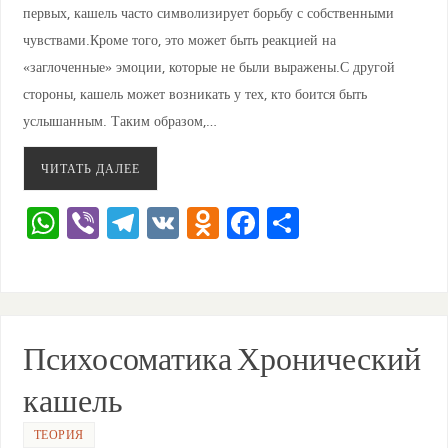
первых, кашель часто символизирует борьбу с собственными
чувствами.Кроме того, это может быть реакцией на
«заглоченные» эмоции, которые не были выражены.С другой
стороны, кашель может возникать у тех, кто боится быть
услышанным. Таким образом,…
ЧИТАТЬ ДАЛЕЕ
W
Vi
T
V
O
F
О
h
b
el
K
d
a
тп
at
er
e
n
c
ра
s
gr
o
e
ви
A
a
kl
b
ть
Психосоматика Хронический
p
m
a
o
кашель
p
ss
o
ni
k
ТЕОРИЯ