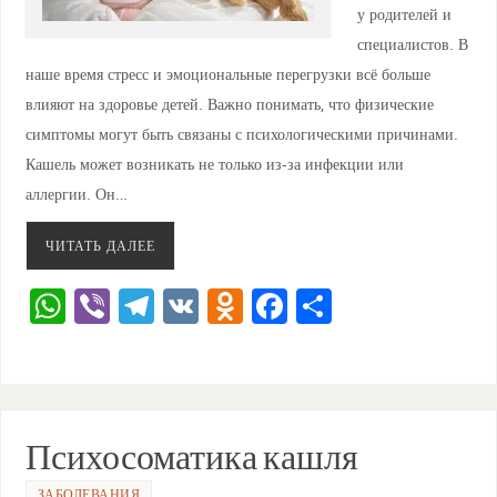
у родителей и
специалистов. В
наше время стресс и эмоциональные перегрузки всё больше
влияют на здоровье детей. Важно понимать, что физические
симптомы могут быть связаны с психологическими причинами.
Кашель может возникать не только из-за инфекции или
аллергии. Он…
ЧИТАТЬ ДАЛЕЕ
W
Vi
T
V
O
F
О
h
b
el
K
d
a
тп
at
er
e
n
c
ра
s
gr
o
e
ви
A
a
kl
b
ть
Психосоматика кашля
p
m
a
o
ЗАБОЛЕВАНИЯ