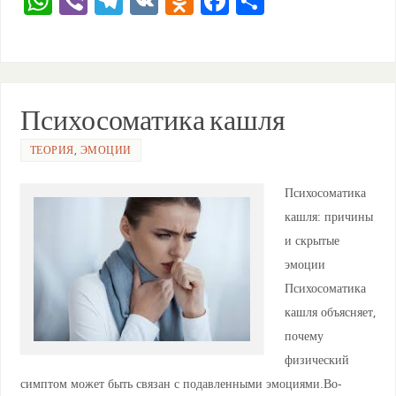
W
Vi
T
V
O
F
О
h
b
el
K
d
a
тп
at
er
e
n
c
ра
s
gr
o
e
ви
A
a
kl
b
ть
Психосоматика кашля
p
m
a
o
ТЕОРИЯ
,
ЭМОЦИИ
p
ss
o
ni
k
Психосоматика
ki
кашля: причины
и скрытые
эмоции
Психосоматика
кашля объясняет,
почему
физический
симптом может быть связан с подавленными эмоциями.Во-