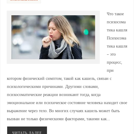
p
ss
o
ni
k
Что такое
ki
психосома
тика кашля
Психосома
тика кашля
– это
процесс,
при
котором физический симптом, такой как кашель, связан с
психологическими причинами. Другими словами,
психосоматические реакции возникают тогда, когда
эмоциональное или психическое состояние человека находит свое
выражение через тело. Во многих случаях кашель может быть
вызван не только физическими факторами, такими как…
ЧИТАТЬ ДАЛЕЕ