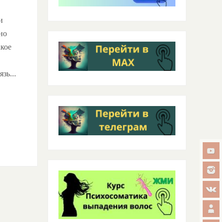
и
но
акое
вязь…