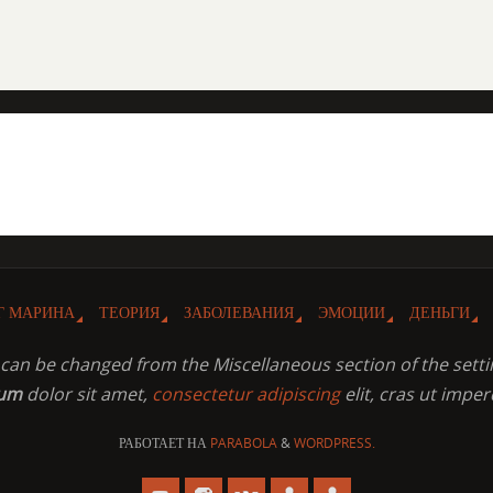
Г МАРИНА
ТЕОРИЯ
ЗАБОЛЕВАНИЯ
ЭМОЦИИ
ДЕНЬГИ
t can be changed from the Miscellaneous section of the setti
sum
dolor sit amet,
consectetur adipiscing
elit, cras ut imper
РАБОТАЕТ НА
PARABOLA
&
WORDPRESS.