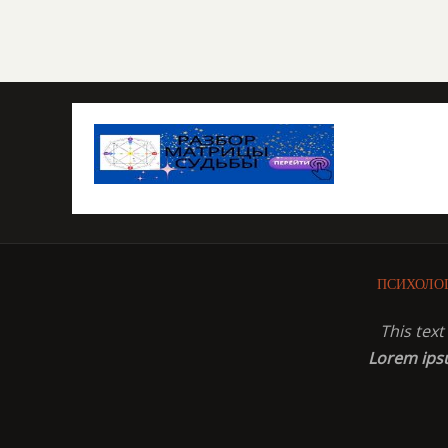
ПСИХОЛО
This tex
Lorem ip