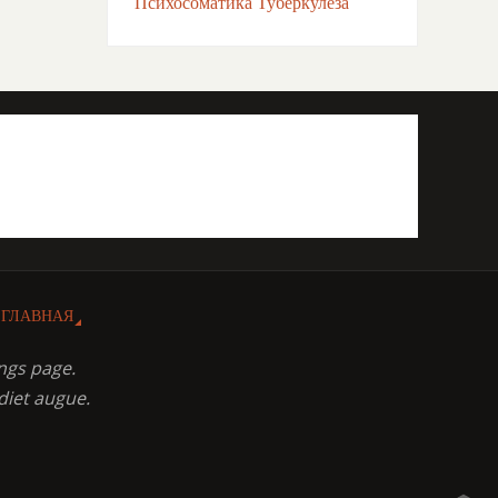
Психосоматика Туберкулёза
ГЛАВНАЯ
ngs page.
diet augue.