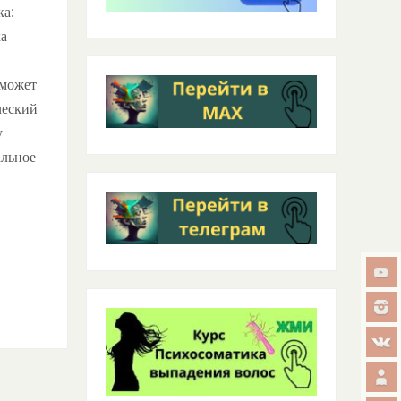
ка:
а
 может
ческий
у
альное