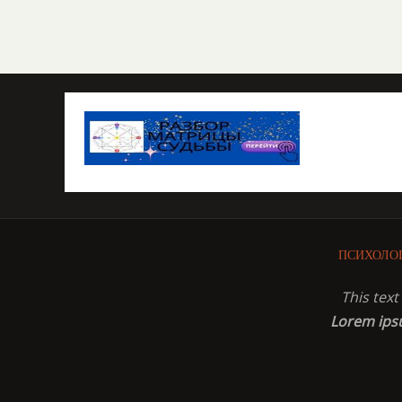
ПСИХОЛО
This tex
Lorem ip