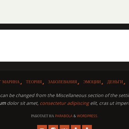
Г МАРИНА
ТЕОРИЯ
ЗАБОЛЕВАНИЯ
ЭМОЦИИ
ДЕНЬГИ
t can be changed from the Miscellaneous section of the setti
sum
dolor sit amet,
consectetur adipiscing
elit, cras ut imper
РАБОТАЕТ НА
PARABOLA
&
WORDPRESS.