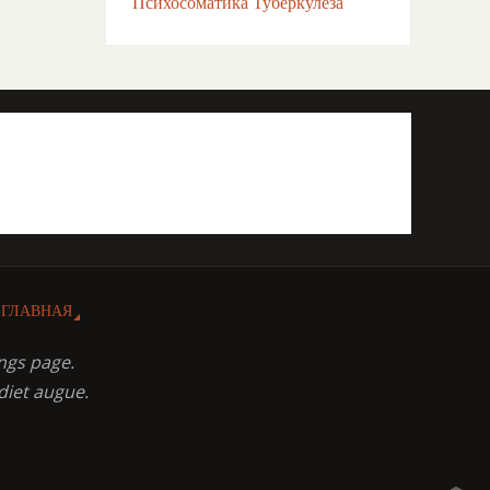
Психосоматика Туберкулёза
ГЛАВНАЯ
ngs page.
diet augue.