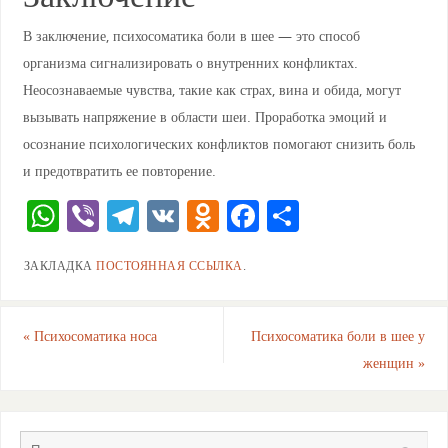
В заключение, психосоматика боли в шее — это способ
организма сигнализировать о внутренних конфликтах.
Неосознаваемые чувства, такие как страх, вина и обида, могут
вызывать напряжение в области шеи. Проработка эмоций и
осознание психологических конфликтов помогают снизить боль
и предотвратить ее повторение.
W
Vi
T
V
O
F
О
h
b
el
K
d
a
тп
ЗАКЛАДКА
ПОСТОЯННАЯ ССЫЛКА
.
at
er
e
n
c
ра
s
gr
o
e
ви
A
a
kl
b
ть
«
Психосоматика носа
Психосоматика боли в шее у
женщин
»
p
m
a
o
p
ss
o
ni
k