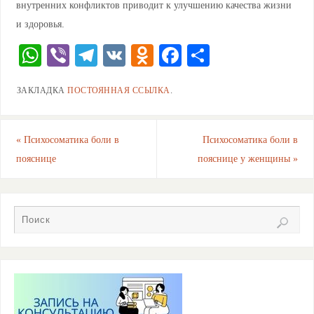
внутренних конфликтов приводит к улучшению качества жизни
и здоровья.
W
Vi
T
V
O
F
О
h
b
el
K
d
a
тп
ЗАКЛАДКА
ПОСТОЯННАЯ ССЫЛКА
.
at
er
e
n
c
ра
s
gr
o
e
ви
A
a
kl
b
ть
«
Психосоматика боли в
Психосоматика боли в
пояснице
пояснице у женщины
»
p
m
a
o
p
ss
o
ni
k
ki