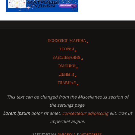
ПСИХОЛОГ МАРИНА
ТЕОРИЯ
ЗАБОЛЕВАНИЯ
ЭМОЦИИ
ДЕНЬГИ
ГЛАВНАЯ
This text can be changed from the Miscellaneous section of
the settings page.
Lorem ipsum
dolor sit amet,
consectetur adipiscing
elit, cras ut
imperdiet augue.
РАБОТАЕТ НА
PARABOLA
&
WORDPRESS.