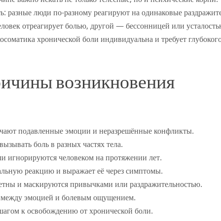
ь: разные люди по-разному реагируют на одинаковые раздражит
еловек отреагирует болью, другой — бессонницей или усталость
осоматика хронической боли индивидуальна и требует глубоког
ричины возникновения
ючают подавленные эмоции и неразрешённые конфликты.
вызывать боль в разных частях тела.
или игнорируются человеком на протяжении лет.
альную реакцию и выражает её через симптомы.
метны и маскируются привычками или раздражительностью.
зь между эмоцией и болевым ощущением.
шагом к освобождению от хронической боли.