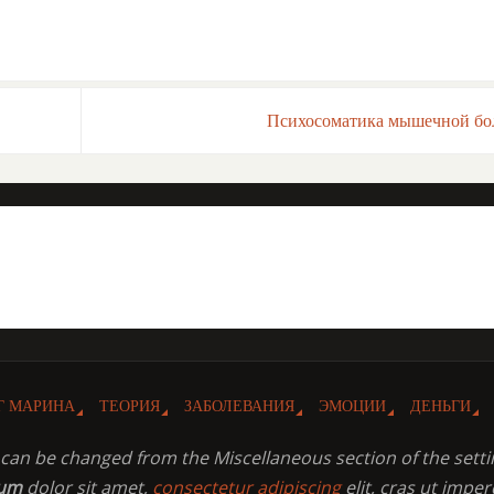
Психосоматика мышечной б
Г МАРИНА
ТЕОРИЯ
ЗАБОЛЕВАНИЯ
ЭМОЦИИ
ДЕНЬГИ
t can be changed from the Miscellaneous section of the setti
sum
dolor sit amet,
consectetur adipiscing
elit, cras ut imper