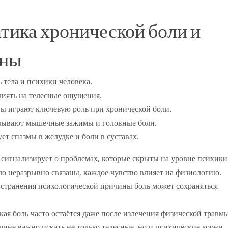
тика хронической боли и
ины
 тела и психики человека.
лиять на телесные ощущения.
ы играют ключевую роль при хронической боли.
ызывают мышечные зажимы и головные боли.
т спазмы в желудке и боли в суставах.
 сигнализирует о проблемах, которые скрыты на уровне психики
ло неразрывно связаны, каждое чувство влияет на физиологию.
устранения психологической причины боль может сохраняться
кая боль часто остаётся даже после излечения физической травмы
ине важно искать не только телесные, но и психические корни.