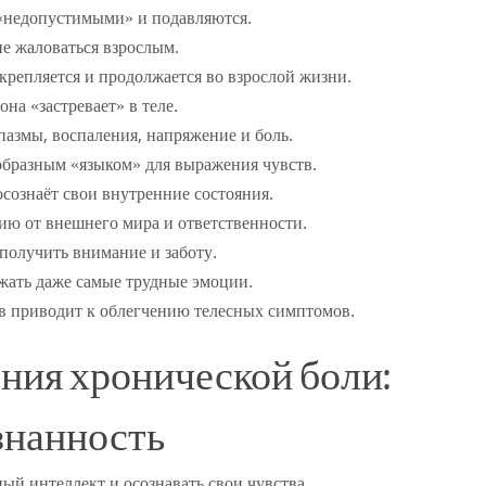
я «недопустимыми» и подавляются.
 не жаловаться взрослым.
крепляется и продолжается во взрослой жизни.
на «застревает» в теле.
азмы, воспаления, напряжение и боль.
еобразным «языком» для выражения чувств.
 осознаёт свои внутренние состояния.
ю от внешнего мира и ответственности.
, получить внимание и заботу.
ажать даже самые трудные эмоции.
в приводит к облегчению телесных симптомов.
ния хронической боли:
знанность
ый интеллект и осознавать свои чувства.