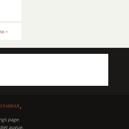
оли
»
ГЛАВНАЯ
ngs page.
diet augue.