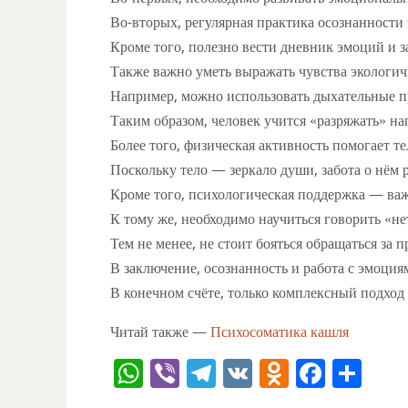
Во-вторых, регулярная практика осознанности 
Кроме того, полезно вести дневник эмоций и 
Также важно уметь выражать чувства экологичн
Например, можно использовать дыхательные п
Таким образом, человек учится «разряжать» нап
Более того, физическая активность помогает т
Поскольку тело — зеркало души, забота о нём р
Кроме того, психологическая поддержка — важ
К тому же, необходимо научиться говорить «н
Тем не менее, не стоит бояться обращаться з
В заключение, осознанность и работа с эмоция
В конечном счёте, только комплексный подход 
Читай также —
Психосоматика кашля
W
Vi
T
V
O
F
О
h
b
el
K
d
a
тп