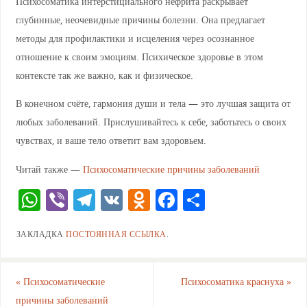
Психосоматика интерстициального нефрита раскрывает
глубинные, неочевидные причины болезни. Она предлагает
методы для профилактики и исцеления через осознанное
отношение к своим эмоциям. Психическое здоровье в этом
контексте так же важно, как и физическое.
В конечном счёте, гармония души и тела — это лучшая защита от
любых заболеваний. Прислушивайтесь к себе, заботьтесь о своих
чувствах, и ваше тело ответит вам здоровьем.
Читай также —
Психосоматические причины заболеваний
W
Vi
T
V
O
F
О
h
b
el
K
d
a
тп
ЗАКЛАДКА
ПОСТОЯННАЯ ССЫЛКА
.
at
er
e
n
c
ра
s
gr
o
e
ви
A
a
kl
b
ть
«
Психосоматические
Психосоматика краснуха
»
причины заболеваний