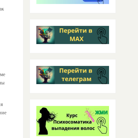
ак
оме
ны
ия
ние