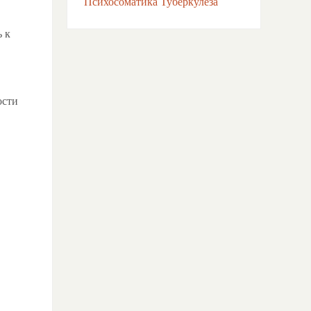
Психосоматика Туберкулёза
 к
ости