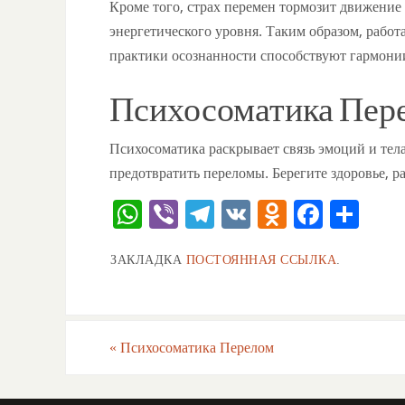
Кроме того, страх перемен тормозит движение
энергетического уровня. Таким образом, работ
практики осознанности способствуют гармони
Психосоматика Пере
Психосоматика раскрывает связь эмоций и тел
предотвратить переломы. Берегите здоровье, ра
W
Vi
T
V
O
F
О
h
b
el
K
d
a
тп
ЗАКЛАДКА
ПОСТОЯННАЯ ССЫЛКА
.
at
er
e
n
c
ра
s
gr
o
e
ви
A
a
kl
b
ть
«
Психосоматика Перелом
p
m
a
o
p
ss
o