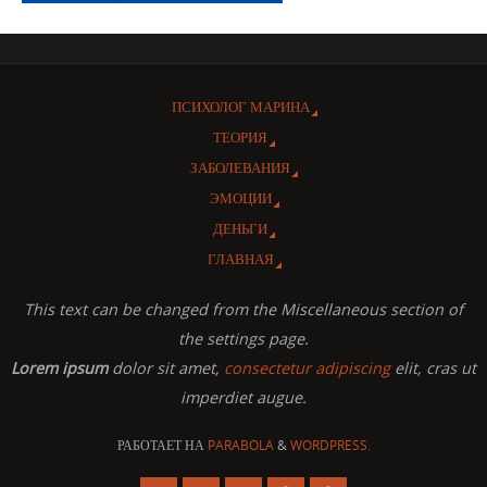
ПСИХОЛОГ МАРИНА
ТЕОРИЯ
ЗАБОЛЕВАНИЯ
ЭМОЦИИ
ДЕНЬГИ
ГЛАВНАЯ
This text can be changed from the Miscellaneous section of
the settings page.
Lorem ipsum
dolor sit amet,
consectetur adipiscing
elit, cras ut
imperdiet augue.
РАБОТАЕТ НА
PARABOLA
&
WORDPRESS.