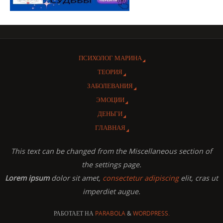
ПСИХОЛОГ МАРИНА
ТЕОРИЯ
ЗАБОЛЕВАНИЯ
ЭМОЦИИ
ДЕНЬГИ
ГЛАВНАЯ
This text can be changed from the Miscellaneous section of
the settings page.
Lorem ipsum
dolor sit amet,
consectetur adipiscing
elit, cras ut
imperdiet augue.
РАБОТАЕТ НА
PARABOLA
&
WORDPRESS.