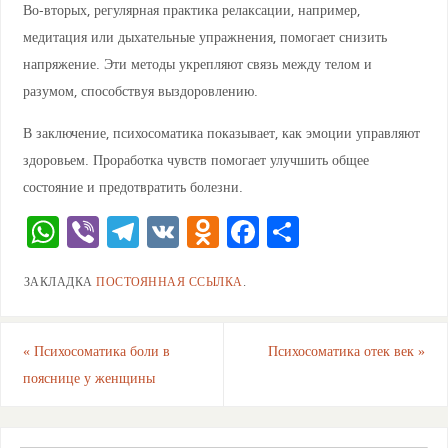
Во-вторых, регулярная практика релаксации, например,
медитация или дыхательные упражнения, помогает снизить
напряжение. Эти методы укрепляют связь между телом и
разумом, способствуя выздоровлению.
В заключение, психосоматика показывает, как эмоции управляют
здоровьем. Проработка чувств помогает улучшить общее
состояние и предотвратить болезни.
W
Vi
T
V
O
F
О
h
b
el
K
d
a
тп
ЗАКЛАДКА
ПОСТОЯННАЯ ССЫЛКА
.
at
er
e
n
c
ра
s
gr
o
e
ви
A
a
kl
b
ть
«
Психосоматика боли в
Психосоматика отек век
»
пояснице у женщины
p
m
a
o
p
ss
o