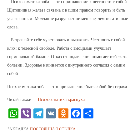
Психосоматика зоба — это приглашение к честности с собой.
Щитовидная железа связана с нашим правом говорить и быть
услышанным. Молчание разрушает не меньше, чем негативные
слова.
Разрешайте себе чувствовать и выражать. Честность с собой —
ключ к телесной свободе. Работа с эмоциями улучшает
гормональный баланс. Отказ от подавления помогает избежать
болезни. Здоровье начинается с внутреннего согласия с самим
собой.
Психосоматика зоба — это приглашение быть собой без страха.
Читай также —
Психосоматика краснуха
W
Vi
T
V
O
F
О
h
b
el
K
d
a
тп
ЗАКЛАДКА
ПОСТОЯННАЯ ССЫЛКА
.
at
er
e
n
c
ра