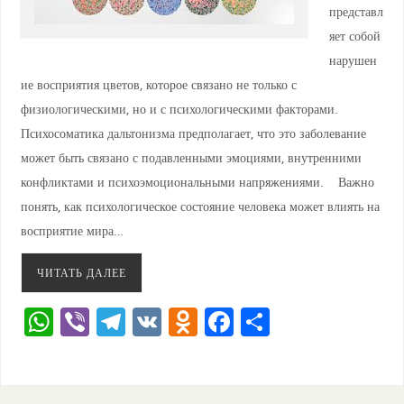
представл
яет собой
нарушен
ие восприятия цветов, которое связано не только с
физиологическими, но и с психологическими факторами.
Психосоматика дальтонизма предполагает, что это заболевание
может быть связано с подавленными эмоциями, внутренними
конфликтами и психоэмоциональными напряжениями. Важно
понять, как психологическое состояние человека может влиять на
восприятие мира…
ЧИТАТЬ ДАЛЕЕ
W
Vi
T
V
O
F
О
h
b
el
K
d
a
тп
at
er
e
n
c
ра