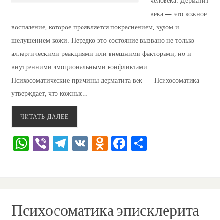
человека. Дерматит
века — это кожное
воспаление, которое проявляется покраснением, зудом и
шелушением кожи. Нередко это состояние вызвано не только
аллергическими реакциями или внешними факторами, но и
внутренними эмоциональными конфликтами.
Психосоматические причины дерматита век Психосоматика
утверждает, что кожные…
ЧИТАТЬ ДАЛЕЕ
W
Vi
T
V
O
F
О
h
b
el
K
d
a
тп
at
er
e
n
c
ра
s
gr
o
e
ви
A
a
kl
b
ть
Психосоматика эписклерита