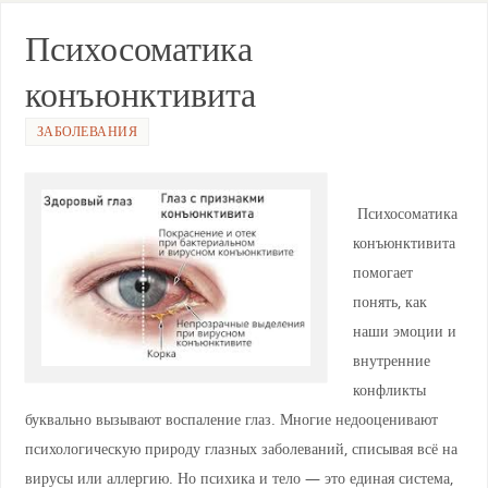
s
gr
o
e
ви
A
a
kl
b
ть
Психосоматика
p
m
a
o
конъюнктивита
p
ss
o
ni
k
ЗАБОЛЕВАНИЯ
ki
Психосоматика
конъюнктивита
помогает
понять, как
наши эмоции и
внутренние
конфликты
буквально вызывают воспаление глаз. Многие недооценивают
психологическую природу глазных заболеваний, списывая всё на
вирусы или аллергию. Но психика и тело — это единая система,