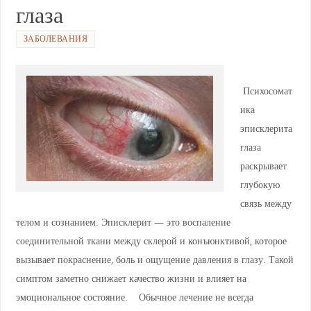
p
m
a
o
глаза
p
ss
o
ni
k
ЗАБОЛЕВАНИЯ
ki
Психосомат
ика
эписклерита
глаза
раскрывает
глубокую
связь между
телом и сознанием. Эписклерит — это воспаление
соединительной ткани между склерой и конъюнктивой, которое
вызывает покраснение, боль и ощущение давления в глазу. Такой
симптом заметно снижает качество жизни и влияет на
эмоциональное состояние. Обычное лечение не всегда