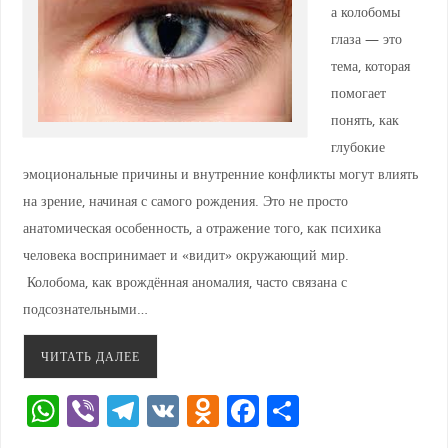
а колобомы
глаза — это
тема, которая
помогает
понять, как
глубокие
эмоциональные причины и внутренние конфликты могут влиять
на зрение, начиная с самого рождения. Это не просто
анатомическая особенность, а отражение того, как психика
человека воспринимает и «видит» окружающий мир.
Колобома, как врождённая аномалия, часто связана с
подсознательными…
ЧИТАТЬ ДАЛЕЕ
W
Vi
T
V
O
F
О
h
b
el
K
d
a
тп