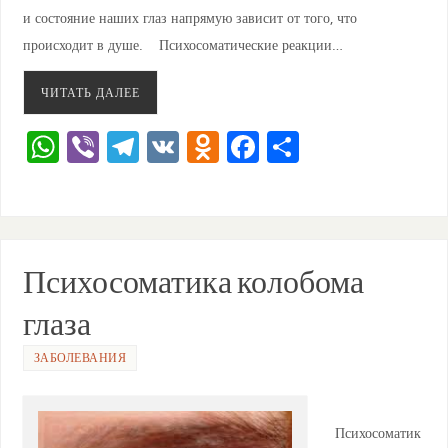
и состояние наших глаз напрямую зависит от того, что
происходит в душе. Психосоматические реакции…
ЧИТАТЬ ДАЛЕЕ
W
Vi
T
V
O
F
О
h
b
el
K
d
a
тп
at
er
e
n
c
ра
s
gr
o
e
ви
A
a
kl
b
ть
Психосоматика колобома
p
m
a
o
глаза
p
ss
o
ni
k
ЗАБОЛЕВАНИЯ
ki
Психосоматик