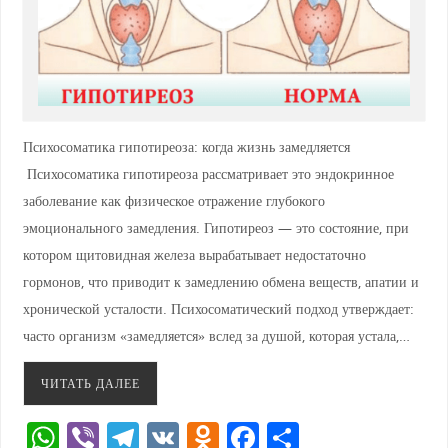
Психосоматика гипотиреоза: когда жизнь замедляется
Психосоматика гипотиреоза рассматривает это эндокринное
заболевание как физическое отражение глубокого
эмоционального замедления. Гипотиреоз — это состояние, при
котором щитовидная железа вырабатывает недостаточно
гормонов, что приводит к замедлению обмена веществ, апатии и
хронической усталости. Психосоматический подход утверждает:
часто организм «замедляется» вслед за душой, которая устала,…
ЧИТАТЬ ДАЛЕЕ
W
Vi
T
V
O
F
О