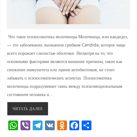
Что такое психосоматика молочницы Молочница, или кандидоз,
— это заболевание, вызванное грибком Candida, которое чаще
всего поражает слизистые оболочки. Несмотря на то, что
основными факторами являются внешние причины, такие как
снижение иммунитета или прием антибиотиков, не стоит
забывать о психосоматических аспектах. Психосоматика
молочницы подразумевает связь между психоэмоциональным
состоянием человека и…
ЧИТАТЬ ДАЛЕЕ
W
Vi
T
V
O
F
О
h
b
el
K
d
a
тп