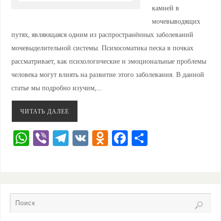
камней в
мочевыводящих
путях, являющаяся одним из распространённых заболеваний
мочевыделительной системы. Психосоматика песка в почках
рассматривает, как психологические и эмоциональные проблемы
человека могут влиять на развитие этого заболевания. В данной
статье мы подробно изучим,…
ЧИТАТЬ ДАЛЕЕ
W
Vi
T
V
O
F
О
h
b
el
K
d
a
тп
at
er
e
n
c
ра
s
gr
o
e
ви
A
a
kl
b
ть
p
m
a
o