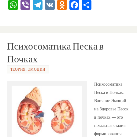
W
Vi
T
V
O
F
О
h
b
el
K
d
a
тп
at
er
e
n
c
ра
s
gr
o
e
ви
A
a
kl
b
ть
Психосоматика Песка в
p
m
a
o
Почках
p
ss
o
ni
k
ТЕОРИЯ
,
ЭМОЦИИ
ki
Психосоматика
Песка в Почках:
Влияние Эмоций
на Здоровье Песок
в почках — это
начальная стадия
формирования