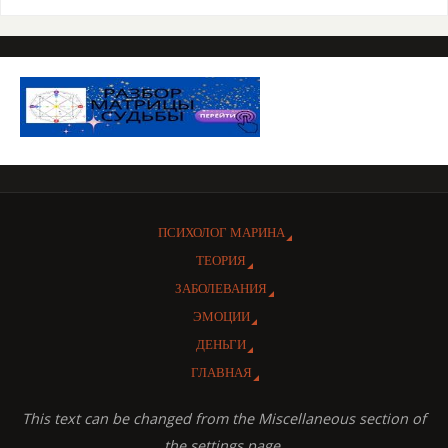
ПСИХОЛОГ МАРИНА
ТЕОРИЯ
ЗАБОЛЕВАНИЯ
ЭМОЦИИ
ДЕНЬГИ
ГЛАВНАЯ
This text can be changed from the Miscellaneous section of
the settings page.