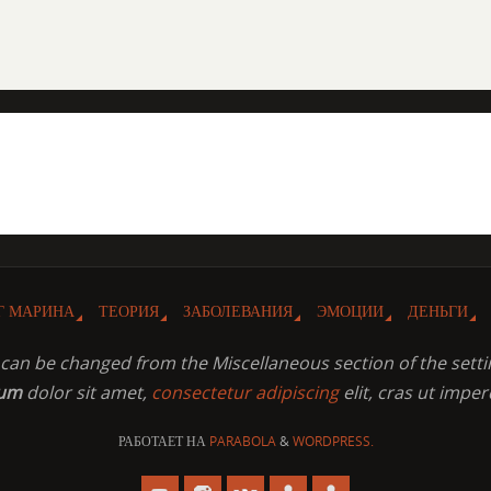
Г МАРИНА
ТЕОРИЯ
ЗАБОЛЕВАНИЯ
ЭМОЦИИ
ДЕНЬГИ
t can be changed from the Miscellaneous section of the setti
sum
dolor sit amet,
consectetur adipiscing
elit, cras ut imper
РАБОТАЕТ НА
PARABOLA
&
WORDPRESS.