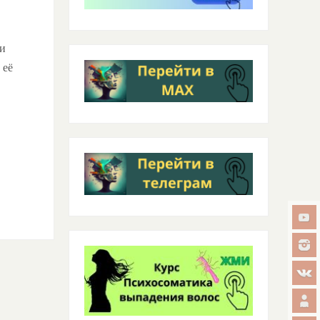
ки
 её