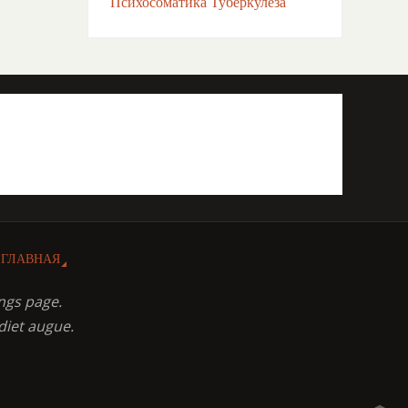
Психосоматика Туберкулёза
ГЛАВНАЯ
ngs page.
diet augue.