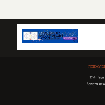
ПСИХОЛО
This tex
Lorem ip