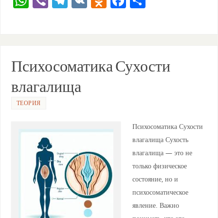
W
Vi
T
V
O
F
О
h
b
el
K
d
a
тп
at
er
e
n
c
ра
s
gr
o
e
ви
A
a
kl
b
ть
Психосоматика Сухости
p
m
a
o
влагалища
p
ss
o
ni
k
ТЕОРИЯ
ki
Психосоматика Сухости
влагалища Сухость
влагалища — это не
только физическое
состояние, но и
психосоматическое
явление. Важно