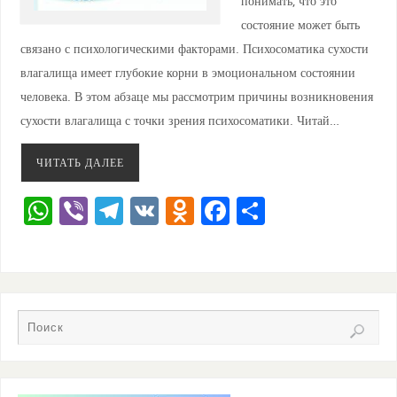
понимать, что это
состояние может быть
связано с психологическими факторами. Психосоматика сухости
влагалища имеет глубокие корни в эмоциональном состоянии
человека. В этом абзаце мы рассмотрим причины возникновения
сухости влагалища с точки зрения психосоматики. Читай…
ЧИТАТЬ ДАЛЕЕ
W
Vi
T
V
O
F
О
h
b
el
K
d
a
тп
at
er
e
n
c
ра
s
gr
o
e
ви
A
a
kl
b
ть
p
m
a
o
p
ss
o