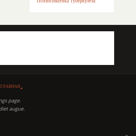
Психосоматика Туберкулёза
ГЛАВНАЯ
ngs page.
diet augue.