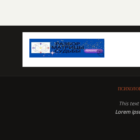
ПСИХОЛО
This tex
Lorem ip