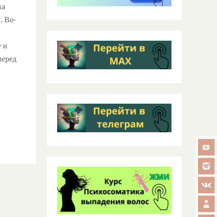
ка
. Во-
е и
перед