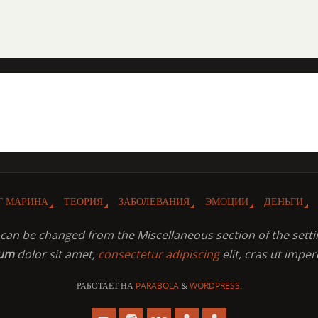
Г МАРИНА
ТЕОРИЯ
ЗАБОЛЕВАНИЯ
ЭМОЦИИ
ДЕНЬГИ
t can be changed from the Miscellaneous section of the setti
sum
dolor sit amet,
consectetur adipiscing
elit, cras ut imper
РАБОТАЕТ НА
PARABOLA
&
WORDPRESS.